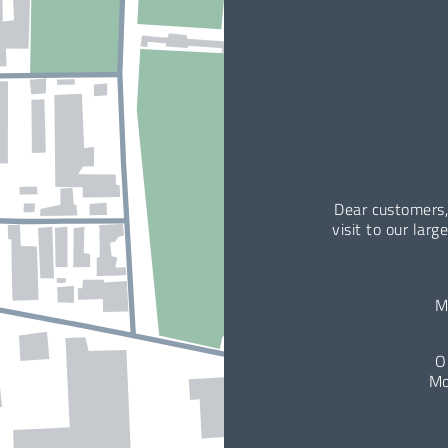
Dear customers,
visit to our larg
M
O
Mo